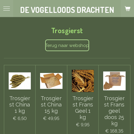
Ga
DE VOGELLOODS DRACHTEN
direct
naar
de
Trosgierst
hoofdinhoud
Terug naar webshop
Trosgier
Trosgier
Trosgier
Trosgier
st China
st China
st Frans
st Frans
1 kg
15 kg
Geel 1
geel
kg
doos 25
€ 6,50
€ 49,95
kg
€ 9,95
€ 168,35