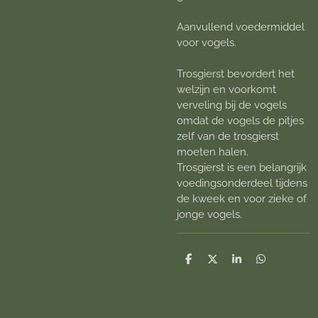
Aanvullend voedermiddel
voor vogels.
Trosgierst bevordert het
welzijn en voorkomt
verveling bij de vogels
omdat de vogels de pitjes
zelf van de trosgierst
moeten halen.
Trosgierst is een belangrijk
voedingsonderdeel tijdens
de kweek en voor zieke of
jonge vogels.
D
D
S
D
e
e
h
e
l
e
a
l
e
l
r
e
n
e
n