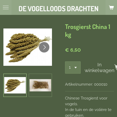
Ga
DE VOGELLOODS DRACHTEN
direct
naar
de
Trosgierst China 1
hoofdinhoud
kg
€ 6,50
In
winkelwagen
Artikelnummer:
000010
Chinese Trosgierst voor
vogels.
In de tuin en de volière te
gebruiken.