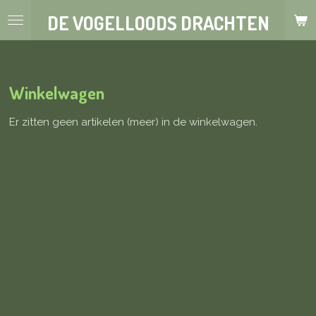
Ga
DE VOGELLOODS DRACHTEN
direct
naar
de
hoofdinhoud
Winkelwagen
Er zitten geen artikelen (meer) in de winkelwagen.