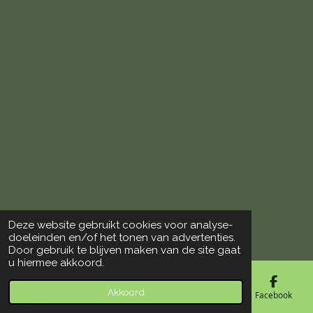
Deze website gebruikt cookies voor analyse-
© 2018 - 2026 De Vogelloods Drachten
doeleinden en/of het tonen van advertenties.
Door gebruik te blijven maken van de site gaat
u hiermee akkoord.
Akkoord
E-mailadres
Telefoonnummer
Kaart
Facebook