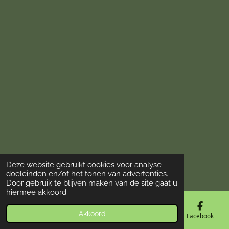
Deze website gebruikt cookies voor analyse-
© 2018 - 2026 De Vogelloods Drachten
doeleinden en/of het tonen van advertenties.
Door gebruik te blijven maken van de site gaat u
hiermee akkoord.
Akkoord
E-mailadres
Telefoonnummer
Kaart
Facebook