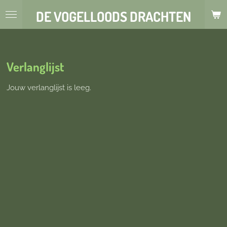
Ga
DE VOGELLOODS DRACHTEN
direct
naar
de
hoofdinhoud
Verlanglijst
Jouw verlanglijst is leeg.