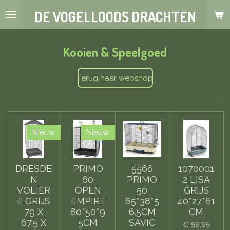
Ga
DE VOGELLOODS DRACHTEN
direct
naar
de
Kooien & Speelgoed
hoofdinhoud
Terug naar webshop
Nieuw
Nieuw
DRESDE
PRIMO
5566
1070001
N
60
PRIMO
2 LISA
VOLIER
OPEN
50
GRIJS
E GRIJS
EMPIRE
65*38*5
40*27*61
79 X
80*50*9
6.5CM
CM
67.5 X
5CM
SAVIC
€ 59,95