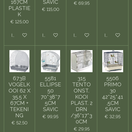
167CM
SAVIC
€ 69,95
PLASTIE
€ 115,00
K
€ 125,00
In winkelwagen
In winkelwagen
In winkelwagen
In winkelwa
673B
5581
315
5506
VOGELK
ELLIPSE
TENTO
PRIMO
OOI 62 X
50
ONST.
30
35.5 X
70*38*7
KOOI
42*25*41
67CM +
5CM
PLAST. 2
.5CM
TEKENI
SAVIC
DRN
SAVIC
NG
/36*17*3
€ 99,95
€ 32,95
0CM
€ 52,50
€ 29,95