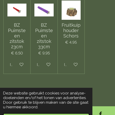
BZ
BZ
Fruitkuip
Puimste
Puimste
houder
en
en
Schors
zitstok
zitstok
€ 4,95
23cm
33cm
€ 6,50
€ 9,95
In winkelwagen
In winkelwagen
In winkelwagen
Deze website gebruikt cookies voor analyse-
© 2018 - 2026 De Vogelloods Drachten
doeleinden en/of het tonen van advertenties.
Door gebruik te blijven maken van de site gaat
u hiermee akkoord.