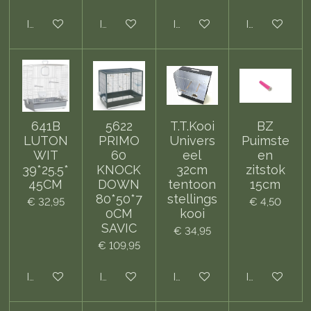
In winkelwagen
In winkelwagen
In winkelwagen
In winkelwa
641B
5622
T.T.Kooi
BZ
LUTON
PRIMO
Univers
Puimste
WIT
60
eel
en
39*25.5*
KNOCK
32cm
zitstok
45CM
DOWN
tentoon
15cm
80*50*7
stellings
€ 32,95
€ 4,50
0CM
kooi
SAVIC
€ 34,95
€ 109,95
In winkelwagen
In winkelwagen
In winkelwagen
In winkelwa