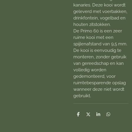
kanaries. Deze kooi wordt
geleverd met voerbakken,
drinkfontein, vogelbad en
houten zitstokken.
De Primo 60 is een zeer
ruime kooi met een
spijlenafstand van 9,5 mm.
De kooi is eenvoudig te
monteren, zonder gebruik
van gereedschap en kan
volledig worden
gedemonteerd, voor
ruimtebesparende opslag
wanneer deze niet wordt
gebruikt.
D
D
S
D
e
e
h
e
l
e
a
l
e
l
r
e