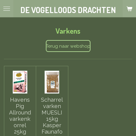
Ga
DE VOGELLOODS DRACHTEN
direct
naar
de
Varkens
hoofdinhoud
Terug naar webshop
Havens
Scharrel
Pig
varken
Allround
MUESLI
varkenk
15kg
orrel
Kasper
25kg
Faunafo