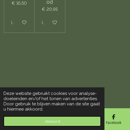
od
€ 16,50
€ 20,95
In winkelwagen
In winkelwagen
Deze website gebruikt cookies voor analyse-
© 2018 - 2026 De Vogelloods Drachten
doeleinden en/of het tonen van advertenties.
Door gebruik te blijven maken van de site gaat
u hiermee akkoord.
Akkoord
E-mailadres
Telefoonnummer
Kaart
Facebook