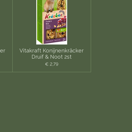
er
Vitakraft Konijnenkräcker
Druif & Noot 2st
€ 2,79