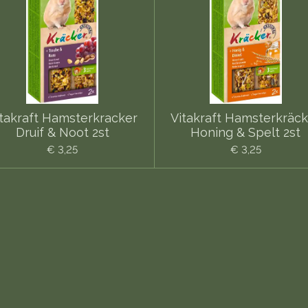
itakraft Hamsterkracker
Vitakraft Hamsterkräck
Druif & Noot 2st
Honing & Spelt 2st
€ 3,25
€ 3,25