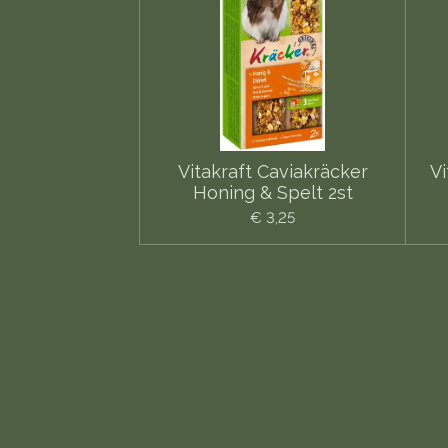
Vitakraft Caviakräcker
V
Honing & Spelt 2st
€ 3,25