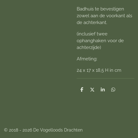
Badhuis te bevestigen
zowel aan de voorkant als
de achterkant.
(inclusief twee
ophanghaken voor de
achterzijde)
Afmeting:
24 x 17 x 18,5 H in cm
D
D
S
D
e
e
h
e
l
e
a
l
e
l
r
e
n
e
n
© 2018 - 2026 De Vogelloods Drachten