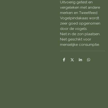
Uitvoerig getest en
vergeleken met andere
merken en Tweetfeed
Vogelpindakaas wordt
zeer goed opgenomen
door de vogels.
Niet in de zon plaatsen.
Niet geschikt voor
menselijke consumptie.
D
D
S
D
e
e
h
e
l
e
a
l
e
l
r
e
n
e
n