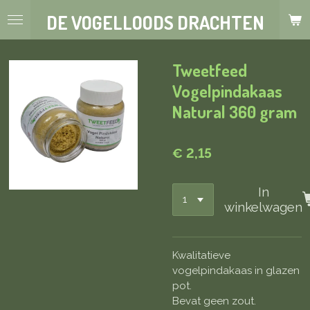
Ga
DE VOGELLOODS DRACHTEN
direct
naar
de
Tweetfeed
hoofdinhoud
Vogelpindakaas
Natural 360 gram
€ 2,15
In
winkelwagen
Kwalitatieve
vogelpindakaas in glazen
pot.
Bevat geen zout.