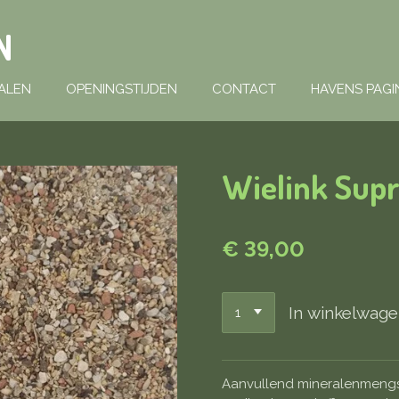
N
ALEN
OPENINGSTIJDEN
CONTACT
HAVENS PAGI
Wielink Sup
€ 39,00
In winkelwag
Aanvullend mineralenmengse