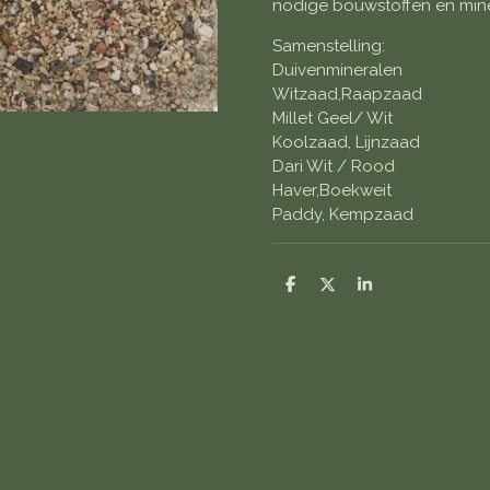
nodige bouwstoffen en mine
Samenstelling:
Duivenmineralen
Witzaad,Raapzaad
Millet Geel/ Wit
Koolzaad, Lijnzaad
Dari Wit / Rood
Haver,Boekweit
Paddy, Kempzaad
D
D
S
e
e
h
l
e
a
e
l
r
n
e