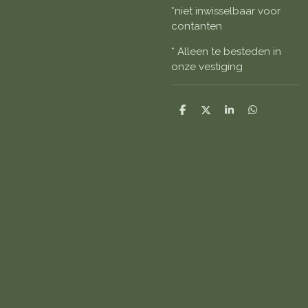
*niet inwisselbaar voor
contanten
* Alleen te besteden in
onze vestiging
D
D
S
D
e
e
h
e
l
e
a
l
e
l
r
e
n
e
n