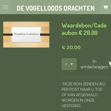
Ga
DE VOGELLOODS DRACHTEN
direct
naar
de
Waardebon/Cade
hoofdinhoud
aubon € 20,00
€ 20,00
In
winkelwagen
*DEZE BON ZENDEN WIJ
PER POST NAAR U TOE
OF KAN AFGEHAALD
WORDEN IN ONZE
VESTIGING.