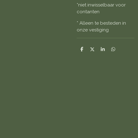
*niet inwisselbaar voor
contanten
* Alleen te besteden in
onze vestiging
D
D
S
D
e
e
h
e
l
e
a
l
e
l
r
e
n
e
n