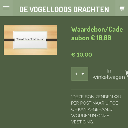
Ga
DE VOGELLOODS DRACHTEN
direct
naar
de
Waardebon/Cade
hoofdinhoud
aubon € 10,00
€ 10,00
In
winkelwagen
*DEZE BON ZENDEN WIJ
PER POST NAAR U TOE
OF KAN AFGEHAALD
WORDEN IN ONZE
VESTIGING.