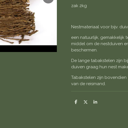
zak 2kg
Nestmateriaal voor bijv. du
een natuurlijk, gemakkelijk 
middel om de nestduiven en 
beschermen.
De lange tabakstelen zijn 
duiven graag hun nest mak
Tabakstelen zijn bovendien
van de reismand.
D
D
S
e
e
h
l
e
a
e
l
r
n
e