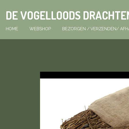
Ga
DE VOGELLOODS DRACHTE
direct
naar
de
HOME
WEBSHOP
BEZORGEN / VERZENDEN/ AFH
hoofdinhoud