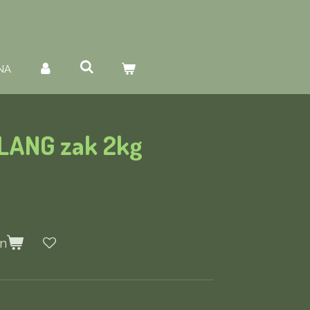
NA
 LANG zak 2kg
en