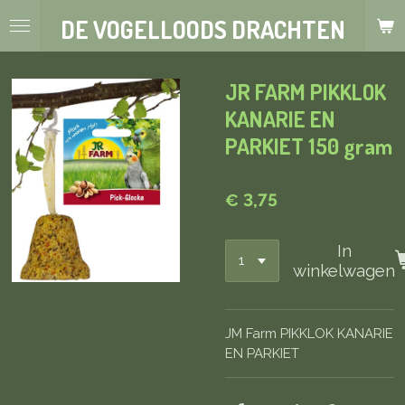
Ga
DE VOGELLOODS DRACHTEN
direct
naar
de
JR FARM PIKKLOK
hoofdinhoud
KANARIE EN
PARKIET 150 gram
€ 3,75
In
winkelwagen
JM Farm PIKKLOK KANARIE
EN PARKIET