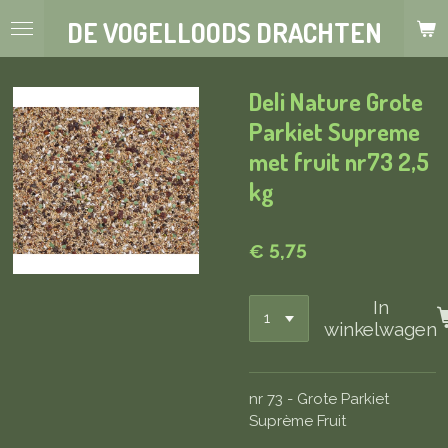
Ga
DE VOGELLOODS DRACHTEN
direct
naar
de
Deli Nature Grote
hoofdinhoud
Parkiet Supreme
met fruit nr73 2,5
kg
€ 5,75
In
winkelwagen
nr 73 - Grote Parkiet
Suprème Fruit