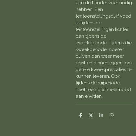
een duif ander voer nodig
hebben. Een
tentoonstellingsduif voed
je tijdens de
tentoonstellingen lichter
dan tijdens de
kweekperiode. Tijdens die
kweekperiode moeten
duiven dan weer meer
eiwitten binnenkrijgen, om
betere kweekprestaties te
kunnen leveren. Ook
tijdens de ruiperiode
heeft een duif meer nood
aan eiwitten.
D
D
S
D
e
e
h
e
l
e
a
l
e
l
r
e
n
e
n