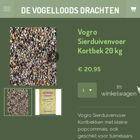
Ga
DE VOGELLOODS DRACHTEN
direct
naar
de
Vogro
hoofdinhoud
Sierduivenvoer
Kortbek 20 kg
€ 20,95
In
winkelwagen
Vogro Sierduivenvoer
Kortbekken met kleine
popcornmais, ook
geschikt voor tuimelaars.