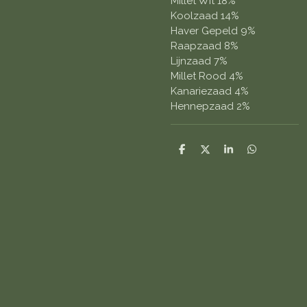
Millet Wit 18%
Koolzaad 14%
Haver Gepeld 9%
Raapzaad 8%
Lijnzaad 7%
Millet Rood 4%
Kanariezaad 4%
Hennepzaad 2%
D
D
S
D
e
e
h
e
l
e
a
l
e
l
r
e
n
e
n