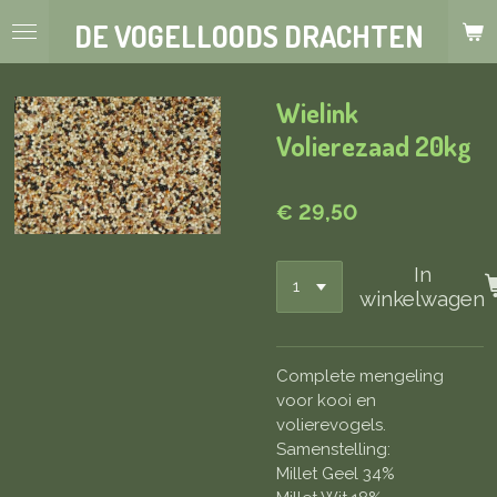
Ga
DE VOGELLOODS DRACHTEN
direct
naar
de
Wielink
hoofdinhoud
Volierezaad 20kg
€ 29,50
In
winkelwagen
Complete mengeling
voor kooi en
volierevogels.
Samenstelling:
Millet Geel 34%