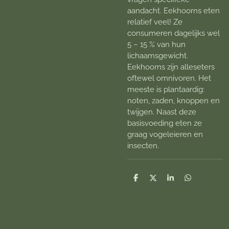
aandacht. Eekhoorns eten
relatief veel! Ze
consumeren dagelijks wel
5 – 15 % van hun
lichaamsgewicht.
Eekhoorns zijn alleseters
oftewel omnivoren. Het
meeste is plantaardig:
noten, zaden, knoppen en
twijgen. Naast deze
basisvoeding eten ze
graag vogeleieren en
insecten.
D
D
S
D
e
e
h
e
l
e
a
l
e
l
r
e
n
e
n