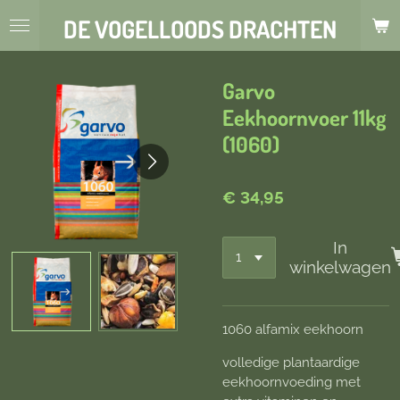
Ga
DE VOGELLOODS DRACHTEN
direct
naar
de
Garvo
hoofdinhoud
Eekhoornvoer 11kg
(1060)
€ 34,95
In
winkelwagen
1060 alfamix eekhoorn
volledige plantaardige
eekhoornvoeding met