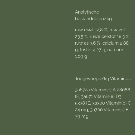
Analytische
bestanddelen/kg
ruw eiwit 12,8 %, ruw vet
23,5 %, ruwe celstof 18,3 %,
ruw as 3,6 %, calcium 2,88
g, fosfor 4,27 g, natrium
1,09 g
Toegevoegd/kg Vitamines
3a672a Vitamin(e) A 28088
IE, 3a671 Vitamin(e) D3
5338 IE, 3a300 Vitamin(e) C
24 mg, 3a700 Vitamin(e) E
79 mg