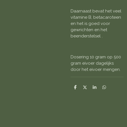
Daarnaast bevat het veel
vitamine B, betacaroteen
en het is goed voor
gewrichten en het
beenderstelsel .
Dosering 10 gram op 500
gram eivoer dagelijks
door het eivoer mengen.
D
D
S
D
e
e
h
e
l
e
a
l
e
l
r
e
n
e
n