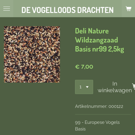
Ga
DE VOGELLOODS DRACHTEN
direct
naar
de
Deli Nature
hoofdinhoud
Wildzangzaad
Basis nr99 2,5kg
€ 7,00
In
winkelwagen
Artikelnummer:
000122
99 - Europese Vogels
Basis