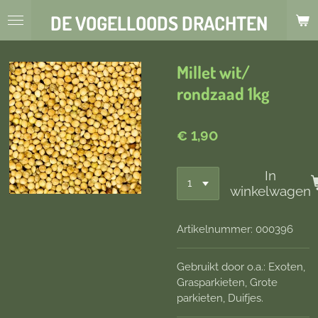
Ga
DE VOGELLOODS DRACHTEN
direct
naar
de
Millet wit/
hoofdinhoud
rondzaad 1kg
€ 1,90
In
winkelwagen
Artikelnummer:
000396
Gebruikt door o.a.: Exoten,
Grasparkieten, Grote
parkieten, Duifjes.