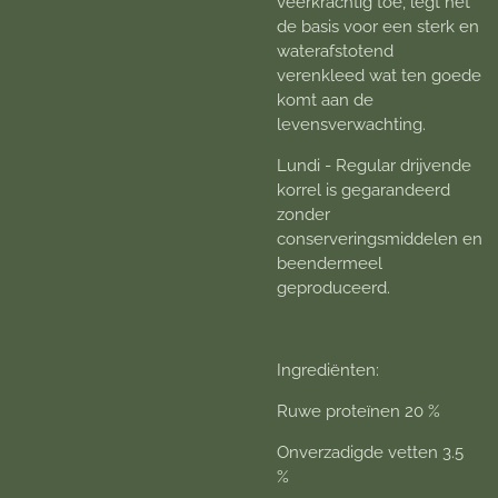
veerkrachtig toe, legt het
de basis voor een sterk en
waterafstotend
verenkleed wat ten goede
komt aan de
levensverwachting.
Lundi - Regular drijvende
korrel is gegarandeerd
zonder
conserveringsmiddelen en
beendermeel
geproduceerd.
Ingrediënten:
Ruwe proteïnen 20 %
Onverzadigde vetten 3.5
%