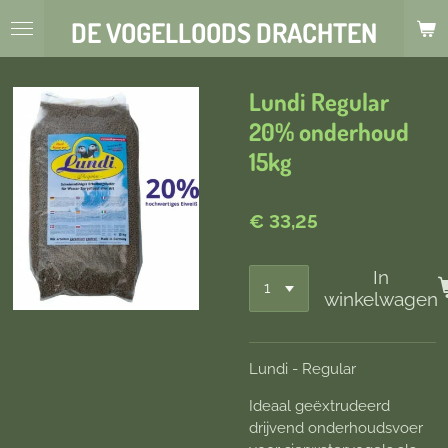
Ga
DE VOGELLOODS DRACHTEN
direct
naar
de
Lundi Regular
hoofdinhoud
20% onderhoud
15kg
€ 33,25
In
winkelwagen
Lundi - Regular
Ideaal geëxtrudeerd
drijvend onderhoudsvoer