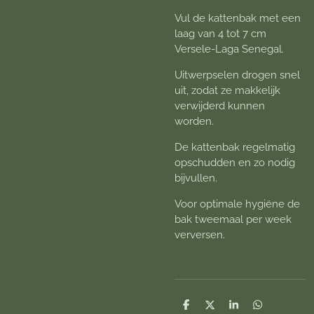
Vul de kattenbak met een
laag van 4 tot 7 cm
Versele-Laga Senegal.
Uitwerpselen drogen snel
uit, zodat ze makkelijk
verwijderd kunnen
worden.
De kattenbak regelmatig
opschudden en zo nodig
bijvullen.
Voor optimale hygiëne de
bak tweemaal per week
verversen.
D
D
S
D