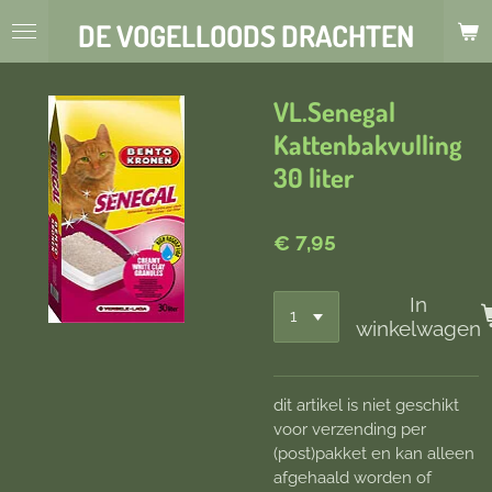
Ga
DE VOGELLOODS DRACHTEN
direct
naar
de
VL.Senegal
hoofdinhoud
Kattenbakvulling
30 liter
€ 7,95
In
winkelwagen
dit artikel is niet geschikt
voor verzending per
(post)pakket en kan alleen
afgehaald worden of