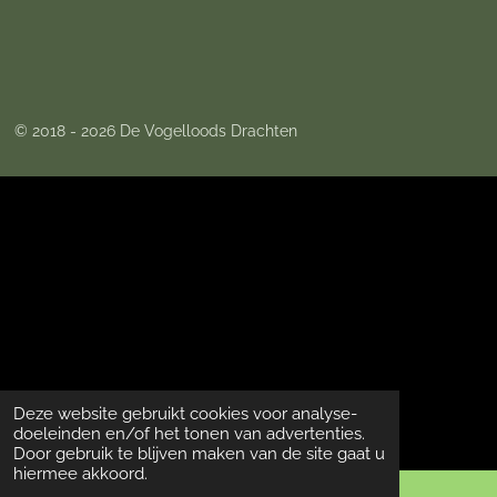
e
e
h
e
l
e
a
l
e
l
r
e
n
e
n
© 2018 - 2026 De Vogelloods Drachten
Deze website gebruikt cookies voor analyse-
doeleinden en/of het tonen van advertenties.
Door gebruik te blijven maken van de site gaat u
hiermee akkoord.