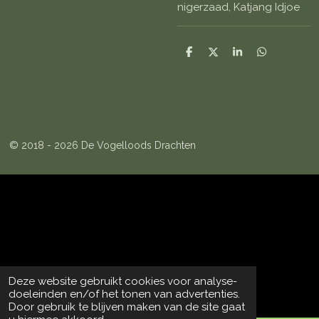
nigerzaad, Katjang Idjoe
D
D
S
D
e
e
h
e
l
e
a
l
e
l
r
e
n
e
n
© 2018 - 2026 De Vogelloods Drachten
Deze website gebruikt cookies voor analyse-
doeleinden en/of het tonen van advertenties.
Door gebruik te blijven maken van de site gaat