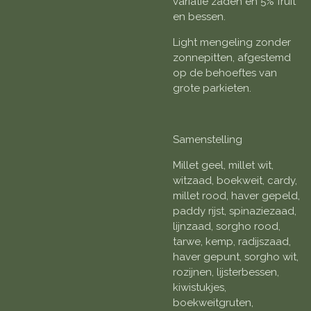
variatie zaden en 5% fruit
en bessen.
Light mengeling zonder
zonnepitten, afgestemd
op de behoeftes van
grote parkieten.
Samenstelling
Millet geel, millet wit,
witzaad, boekweit, cardy,
millet rood, haver gepeld,
paddy rijst, spinaziezaad,
lijnzaad, sorgho rood,
tarwe, kemp, radijszaad,
haver gepunt, sorgho wit,
rozijnen, lijsterbessen,
kiwistukjes,
boekweitgruten,