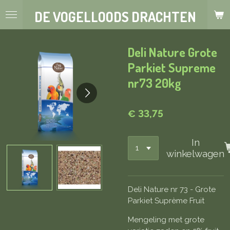
Ga
DE VOGELLOODS DRACHTEN
direct
naar
de
Deli Nature Grote
hoofdinhoud
Parkiet Supreme
nr73 20kg
€ 33,75
In
winkelwagen
Deli Nature nr 73 - Grote
Parkiet Suprème Fruit
Mengeling met grote