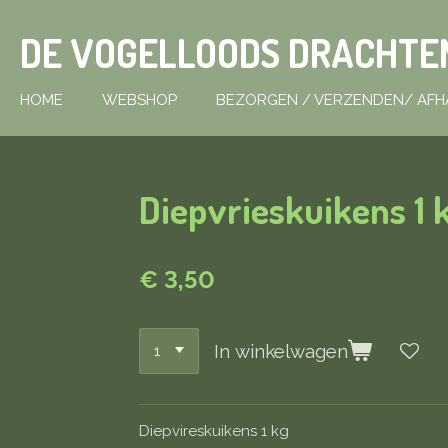
Ga
DE VOGELLOODS DRACHTE
direct
naar
de
HOME
WEBSHOP
BEZORGEN / VERZENDEN/ AFH
hoofdinhoud
Diepvrieskuikens 1 
€ 3,50
In winkelwagen
Diepvireskuikens 1 kg