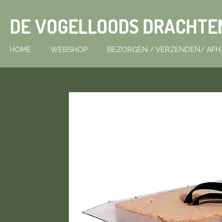
Ga
DE VOGELLOODS DRACHTE
direct
naar
de
HOME
WEBSHOP
BEZORGEN / VERZENDEN/ AFH
hoofdinhoud