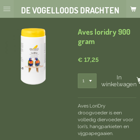
Ga
DE VOGELLOODS DRACHTEN
direct
naar
de
Aves loridry 900
hoofdinhoud
gram
€ 17,25
In
winkelwagen
Aves LoriDry
droogvoeder is een
volledig diervoeder voor
lori’s, hangparkieten en
vijgpapegaaien.