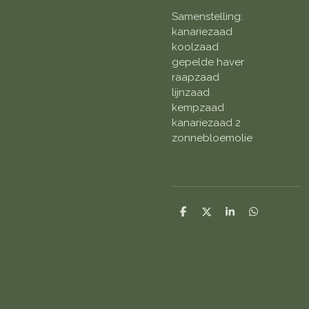
Samenstelling:
kanariezaad
koolzaad
gepelde haver
raapzaad
lijnzaad
kempzaad
kanariezaad 2
zonnebloemolie
D
D
S
D
e
e
h
e
l
e
a
l
e
l
r
e
n
e
n