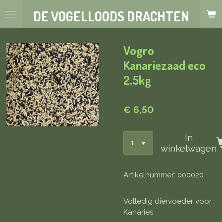
Ga
DE VOGELLOODS DRACHTEN
direct
naar
de
Vogro
hoofdinhoud
Kanariezaad eco
2,5kg
€ 6,50
In
winkelwagen
Artikelnummer:
000020
Volledig diervoeder voor
Kanaries.