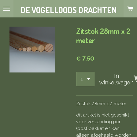
Ga
DE VOGELLOODS DRACHTEN
direct
naar
de
Zitstok 28mm x 2
hoofdinhoud
meter
€ 7,50
In
winkelwagen
Zitstok 28mm x 2 meter
dit artikel is niet geschikt
voor verzending per
(post)pakket en kan
alleen afgehaald worden