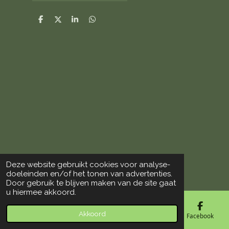
D
D
S
D
e
e
h
e
l
e
a
l
e
l
r
e
n
e
n
Deze website gebruikt cookies voor analyse-
© 2018 - 2026 De Vogelloods Drachten
doeleinden en/of het tonen van advertenties.
Door gebruik te blijven maken van de site gaat
u hiermee akkoord.
Akkoord
E-mailadres
Telefoonnummer
Kaart
Facebook