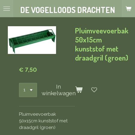
Ga
DE VOGELLOODS DRACHTEN
direct
naar
de
Pluimveevoerbak
hoofdinhoud
50x15cm
kunststof met
draadgril (groen)
€ 7,50
In
winkelwagen
Pluimveevoerbak
50x15cm kunststof met
draadgril (groen)