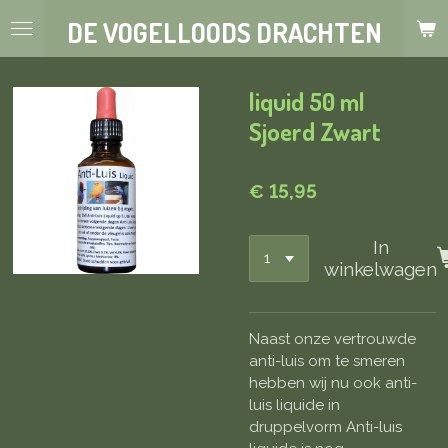
Ga
DE VOGELLOODS DRACHTEN
direct
naar
de
liquid 50 ml
hoofdinhoud
Sjoerd Zwart
€ 15,95
In
winkelwagen
Naast onze vertrouwde
anti-luis om te smeren
hebben wij nu ook anti-
luis liquide in
druppelvorm Anti-luis