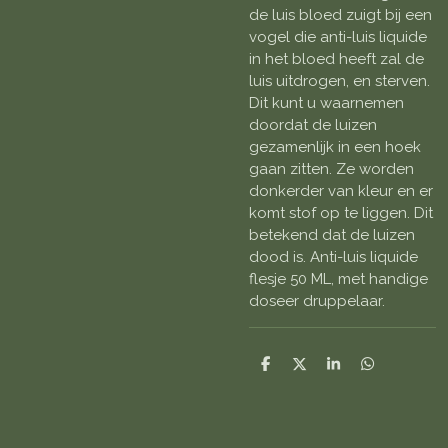
de luis bloed zuigt bij een
vogel die anti-luis liquide
in het bloed heeft zal de
luis uitdrogen, en sterven.
Dit kunt u waarnemen
doordat de luizen
gezamenlijk in een hoek
gaan zitten. Ze worden
donkerder van kleur en er
komt stof op te liggen. Dit
betekend dat de luizen
dood is. Anti-luis liquide
flesje 50 ML, met handige
doseer druppelaar.
D
D
S
D
e
e
h
e
l
e
a
l
e
l
r
e
n
e
n