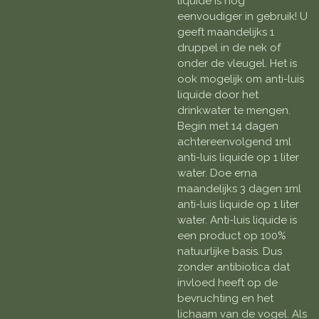
liquide is nog
eenvoudiger in gebruik! U
geeft maandelijks 1
druppel in de nek of
onder de vleugel. Het is
ook mogelijk om anti-luis
liquide door het
drinkwater te mengen.
Begin met 14 dagen
achtereenvolgend 1ml
anti-luis liquide op 1 liter
water. Doe erna
maandelijks 3 dagen 1ml
anti-luis liquide op 1 liter
water. Anti-luis liquide is
een product op 100%
natuurlijke basis. Dus
zonder antibiotica dat
invloed heeft op de
bevruchting en het
lichaam van de vogel. Als