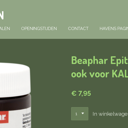
N
ALEN
OPENINGSTIJDEN
CONTACT
HAVENS PAGI
Beaphar Epi
ook voor K
€ 7,95
In winkelwag