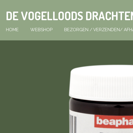
Ga
DE VOGELLOODS DRACHTE
direct
naar
de
HOME
WEBSHOP
BEZORGEN / VERZENDEN/ AFH
hoofdinhoud