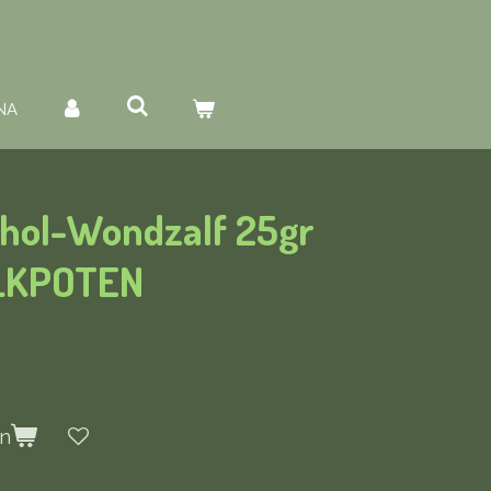
NA
thol-Wondzalf 25gr
ALKPOTEN
en