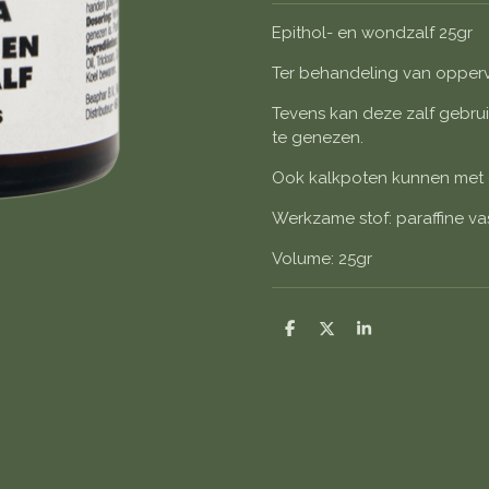
Epithol- en wondzalf 25gr
Ter behandeling van opperv
Tevens kan deze zalf gebrui
te genezen.
Ook kalkpoten kunnen met 
Werkzame stof: paraffine vas
Volume: 25gr
D
D
S
e
e
h
l
e
a
e
l
r
n
e