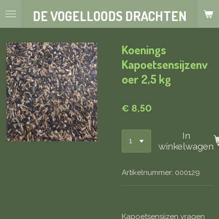
Ga
DE VOGELLOODS DRACHTEN
direct
naar
de
Koenings
hoofdinhoud
Kapoetsensijzenv
oer 2,5 kg
€ 8,50
In
winkelwagen
Artikelnummer:
000129
Kapoetsensijzen vragen