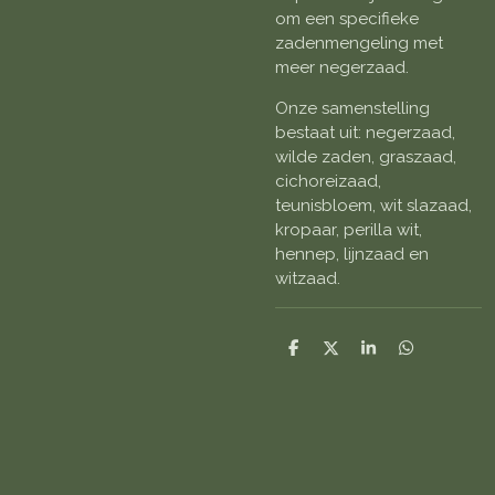
om een specifieke
zadenmengeling met
meer negerzaad.
Onze samenstelling
bestaat uit: negerzaad,
wilde zaden, graszaad,
cichoreizaad,
teunisbloem, wit slazaad,
kropaar, perilla wit,
hennep, lijnzaad en
witzaad.
D
D
S
D
e
e
h
e
l
e
a
l
e
l
r
e
n
e
n