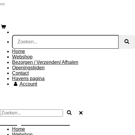
Ga
direct
De Vogelloods Drachten
naar
de
hoofdinhoud
Home
Webshop
Bezorgen / Verzenden/ Afhalen
Openingstijden
Contact
Havens pagina
Account
De Vogelloods Drachten
Home
Webshop