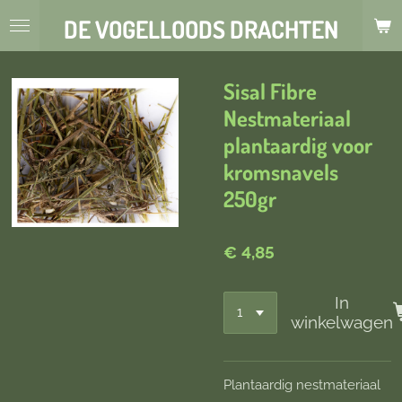
Ga
DE VOGELLOODS DRACHTEN
direct
naar
de
Sisal Fibre
hoofdinhoud
Nestmateriaal
plantaardig voor
kromsnavels
250gr
€ 4,85
In
winkelwagen
Plantaardig nestmateriaal