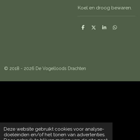
Koel en droog bewaren.
D
D
S
D
e
e
h
e
l
e
a
l
e
l
r
e
n
e
n
© 2018 - 2026 De Vogelloods Drachten
Deze website gebruikt cookies voor analyse-
doeleinden en/of het tonen van advertenties.