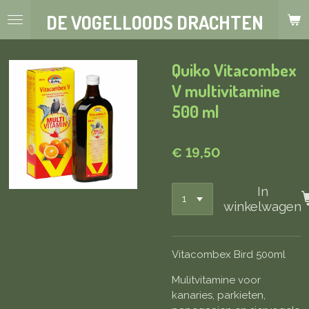
Ga
DE VOGELLOODS DRACHTEN
direct
naar
de
Quiko Vitacombex
hoofdinhoud
V multivitamine
500 ml
€ 19,50
In
winkelwagen
Vitacombex Bird 500ml
Mulitvitamine voor
kanaries, parkieten,