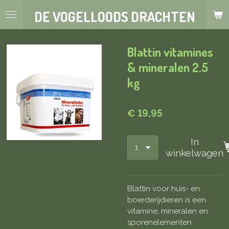
Ga
DE VOGELLOODS DRACHTEN
direct
naar
de
Blattin vitamines
hoofdinhoud
& mineralen 2.5
kg
€ 19,95
In
winkelwagen
Blattin voor huis- en
boerderijdieren is een
vitamine, mineralen en
sporenelementen