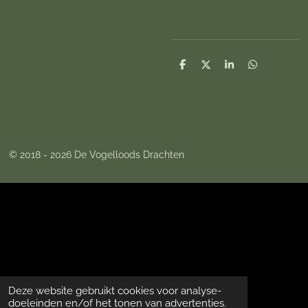
D
D
S
D
e
e
h
e
l
e
a
l
e
l
r
e
n
e
n
© 2018 - 2026 De Vogelloods Drachten
Deze website gebruikt cookies voor analyse-
doeleinden en/of het tonen van advertenties.