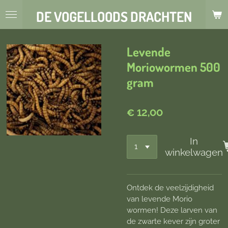
Ga
DE VOGELLOODS DRACHTEN
direct
naar
de
Levende
hoofdinhoud
Moriowormen 500
gram
€ 12,00
In
winkelwagen
Ontdek de veelzijdigheid
van levende Morio
wormen! Deze larven van
de zwarte kever zijn groter