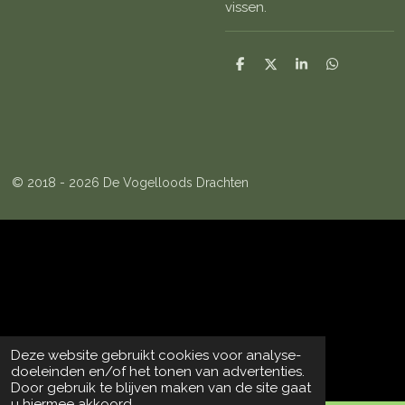
vissen.
D
D
S
D
e
e
h
e
l
e
a
l
e
l
r
e
n
e
n
© 2018 - 2026 De Vogelloods Drachten
Deze website gebruikt cookies voor analyse-
doeleinden en/of het tonen van advertenties.
Door gebruik te blijven maken van de site gaat
u hiermee akkoord.