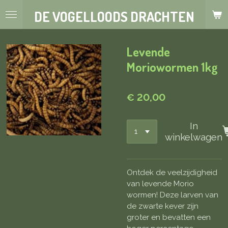
Ga
DE VOGELLOODS DRACHTEN
direct
naar
de
Levende
hoofdinhoud
Moriowormen 1kg
€ 20,00
In
winkelwagen
Ontdek de veelzijdigheid
van levende Morio
wormen! Deze larven van
de zwarte kever zijn
groter en bevatten een