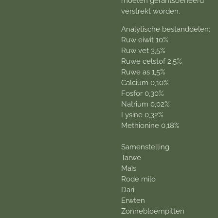
moeten gerantsoeneerd
verstrekt worden.
Analytische bestanddelen:
Ruw eiwit 10%
Ruw vet 3,5%
Ruwe celstof 2,5%
Ruwe as 1,5%
Calcium 0,10%
Fosfor 0,30%
Natrium 0,02%
Lysine 0,32%
Methionine 0,18%
Samenstelling
Tarwe
Maïs
Rode milo
Dari
Erwten
Zonnebloempitten