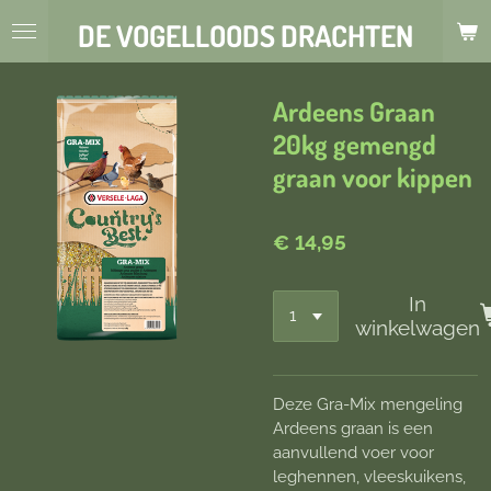
Ga
DE VOGELLOODS DRACHTEN
direct
naar
de
Ardeens Graan
hoofdinhoud
20kg gemengd
graan voor kippen
€ 14,95
In
winkelwagen
Deze Gra-Mix mengeling
Ardeens graan is een
aanvullend voer voor
leghennen, vleeskuikens,