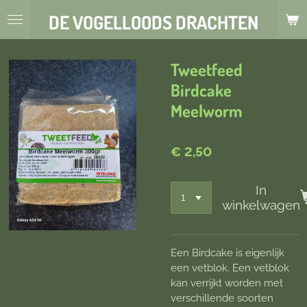
Ga
DE VOGELLOODS DRACHTEN
direct
naar
de
Tweetfeed
hoofdinhoud
Birdcake
Meelworm
€ 2,50
In
winkelwagen
Een Birdcake is eigenlijk
een vetblok. Een vetblok
kan verrijkt worden met
verschillende soorten