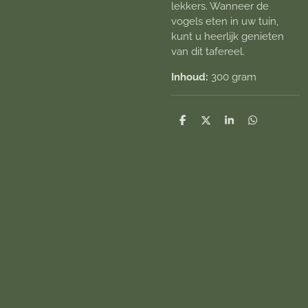
lekkers. Wanneer de
vogels eten in uw tuin,
kunt u heerlijk genieten
van dit tafereel.
Inhoud:
300 gram
D
D
S
D
e
e
h
e
l
e
a
l
e
l
r
e
n
e
n