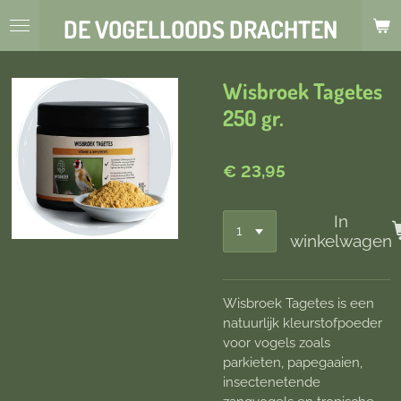
Ga
DE VOGELLOODS DRACHTEN
direct
naar
de
Wisbroek Tagetes
hoofdinhoud
250 gr.
€ 23,95
In
winkelwagen
Wisbroek Tagetes is een
natuurlijk kleurstofpoeder
voor vogels zoals
parkieten, papegaaien,
insectenetende