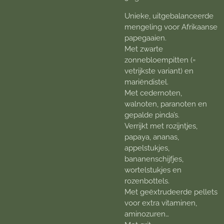
Unieke, uitgebalanceerde
mengeling voor Afrikaanse
papegaaien.
Met zwarte
zonnebloempitten (=
vetrijkste variant) en
mariëndistel.
Met cedernoten,
walnoten, paranoten en
gepalde pinda’s.
Verrijkt met rozijntjes,
papaya, ananas,
appelstukjes,
bananenschijfjes,
wortelstukjes en
rozenbottels.
Met geëxtrudeerde pellets
voor extra vitaminen,
aminozuren…