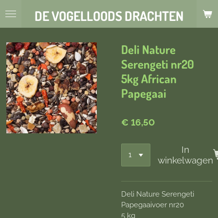
Ga
DE VOGELLOODS DRACHTEN
direct
naar
de
Deli Nature
hoofdinhoud
Serengeti nr20
5kg African
Papegaai
€ 16,50
In
winkelwagen
Deli Nature Serengeti
Papegaaivoer nr20
5 kg