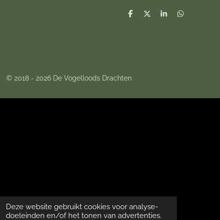
D
D
S
D
e
e
h
e
l
e
a
l
e
l
r
e
n
e
n
© 2018 - 2026 De Vogelloods Drachten
Deze website gebruikt cookies voor analyse-
doeleinden en/of het tonen van advertenties.