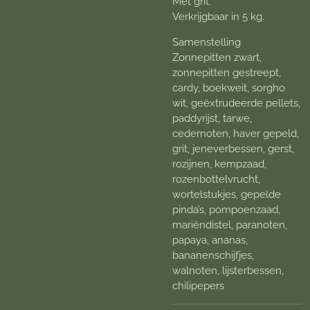
Met grit.
Verkrijgbaar in 5 kg.
Samenstelling
Zonnepitten zwart,
zonnepitten gestreept,
cardy, boekweit, sorgho
wit, geëxtrudeerde pellets,
paddyrijst, tarwe,
cedernoten, haver gepeld,
grit, jeneverbessen, gerst,
rozijnen, kempzaad,
rozenbottelvrucht,
wortelstukjes, gepelde
pinda’s, pompoenzaad,
mariëndistel, paranoten,
papaya, ananas,
bananenschijfjes,
walnoten, lijsterbessen,
chilipepers