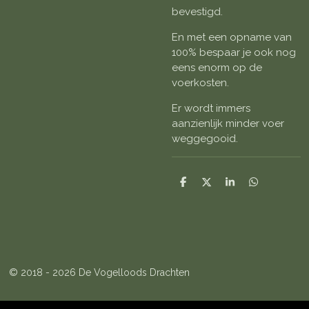
bevestigd.
En met een opname van
100% bespaar je ook nog
eens enorm op de
voerkosten.
Er wordt immers
aanzienlijk minder voer
weggegooid.
D
D
S
D
e
e
h
e
l
e
a
l
e
l
r
e
n
e
n
© 2018 - 2026 De Vogelloods Drachten