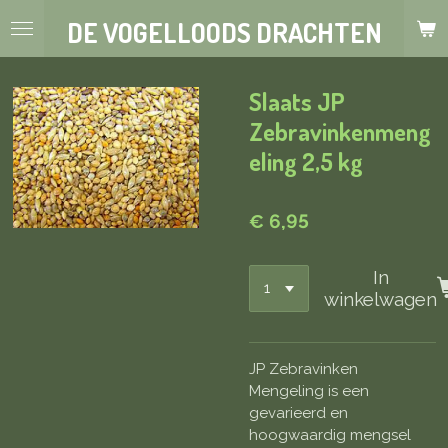
Ga
DE VOGELLOODS DRACHTEN
direct
naar
de
Slaats JP
hoofdinhoud
Zebravinkenmeng
eling 2,5 kg
€ 6,95
In
winkelwagen
JP Zebravinken
Mengeling is een
gevarieerd en
hoogwaardig mengsel