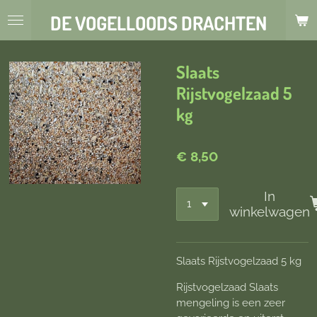
Ga
DE VOGELLOODS DRACHTEN
direct
naar
de
Slaats
hoofdinhoud
Rijstvogelzaad 5
kg
€ 8,50
In
winkelwagen
Slaats Rijstvogelzaad 5 kg
Rijstvogelzaad Slaats
mengeling is een zeer