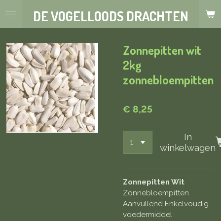
Ga
DE VOGELLOODS DRACHTEN
direct
naar
de
Zonnepitten wit
hoofdinhoud
2kg
zonnebloempitten
€ 8,25
In
winkelwagen
Zonnepitten Wit
Zonnebloempitten
Aanvullend Enkelvoudig
voedermiddel