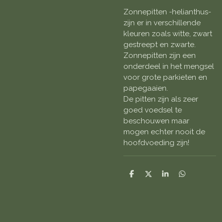
Zonnepitten -helianthus-
zijn er in verschillende
kleuren zoals witte, zwart
gestreept en zwarte.
Zonnepitten zijn een
onderdeel in het mengsel
voor grote parkieten en
papegaaien.
De pitten zijn als zeer
goed voedsel te
beschouwen maar
mogen echter nooit de
hoofdvoeding zijn!
D
D
S
D
e
e
h
e
l
e
a
l
e
l
r
e
n
e
n