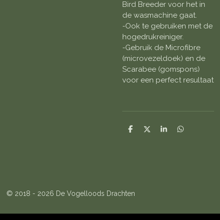
Bird Breeder voor het in
de wasmachine gaat.
-Ook te gebruiken met de
hogedrukreiniger.
-Gebruik de Microfibre
(microvezeldoek) en de
Scarabee (gomspons)
voor een perfect resultaat
D
D
S
D
e
e
h
e
l
e
a
l
e
l
r
e
n
e
n
© 2018 - 2026 De Vogelloods Drachten