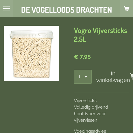
Ga
DE VOGELLOODS DRACHTEN
direct
naar
de
Vogro Vijversticks
hoofdinhoud
2.5L
€ 7,95
In
winkelwagen
Vijversticks
Volledig drijvend
hoofdvoer voor
vijvervissen.
Voedingsadvies