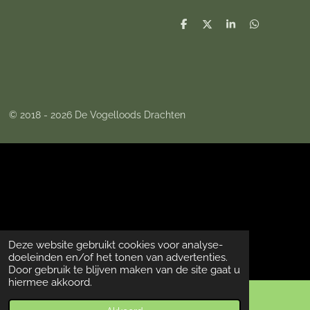
D
D
S
D
e
e
h
e
l
e
a
l
e
l
r
e
n
e
n
© 2018 - 2026 De Vogelloods Drachten
Deze website gebruikt cookies voor analyse-
doeleinden en/of het tonen van advertenties.
Door gebruik te blijven maken van de site gaat u
hiermee akkoord.