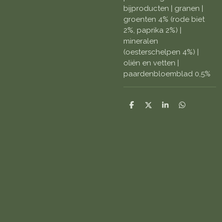
bijproducten | granen |
groenten 4% (rode biet
2%, paprika 2%) |
mineralen
(oesterschelpen 4%) |
oliën en vetten |
paardenbloemblad 0,5%
D
D
S
D
e
e
h
e
l
e
a
l
e
l
r
e
n
e
n